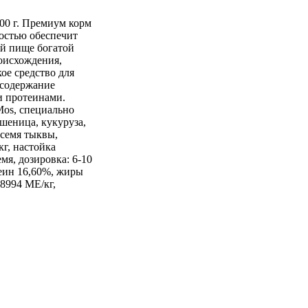
500 г. Премиум корм
остью обеспечит
ой пище богатой
оисхождения,
ое средство для
 содержание
и протеинами.
Mos, специально
шеница, кукуруза,
 семя тыквы,
кг, настойка
мя, дозировка: 6-10
еин 16,60%, жиры
 8994 МЕ/кг,