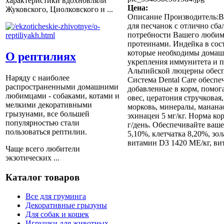
характеристики вдохновляли
Цена:
Жуковского, Циолковского и ...
Описание
Производитель:Bea
для песчанок с отлично сб
потребности Вашего любимц
протеинами. Индейка в сос
которые необходимы домашн
О рептилиях
укрепления иммунитета и 
Альпийской люцерны обесп
Наряду с наиболее
Система Dental Care обеспе
распространенными домашними
добавленные в корм, помог
любимцами - собаками, котами и
овес, цератония стручковая
мелкими декоративными
морковь, минералы, мананао
грызунами, все большей
эхинацеи 5 мг/кг. Норма ко
популярностью стали
г/день. Обеспечивайте ваш
пользоваться рептилии.
5,10%, клетчатка 8,20%, зо
витамин D3 1420 МЕ/кг, вита
Чаще всего любители
экзотических ...
Каталог товаров
Все для груминга
Декоративные грызуны
Для собак и кошек
Игрушки для животных