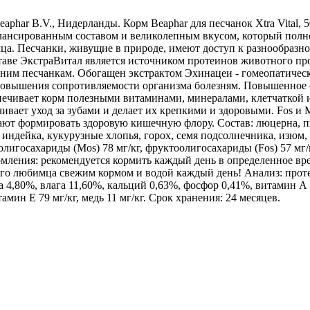
phar B.V., Нидерланды. Корм Beaphar для песчанок Xtra Vital, 
алансированным составом и великолепным вкусом, который полн
а. Песчанки, живущие в природе, имеют доступ к разнообразн
таве ЭкстраВитал является источником протеинов животного пр
им песчанкам. Обогащен экстрактом Эхинацеи - гомеопатическ
повышения сопротивляемости организма болезням. Повышенное
ечивает корм полезными витаминами, минералами, клетчаткой 
чивает уход за зубами и делает их крепкими и здоровыми. Fos и 
ают формировать здоровую кишечную флору. Состав: люцерна, п
, индейка, кукурузные хлопья, горох, семя подсолнечника, изюм,
лигосахариды (Mos) 78 мг/кг, фруктоолигосахариды (Fos) 57 мг/
рмления: рекомендуется кормить каждый день в определенное вре
его любимца свежим кормом и водой каждый день! Анализ: прот
ла 4,80%, влага 11,60%, кальций 0,63%, фосфор 0,41%, витамин А
мин Е 79 мг/кг, медь 11 мг/кг. Срок хранения: 24 месяцев.