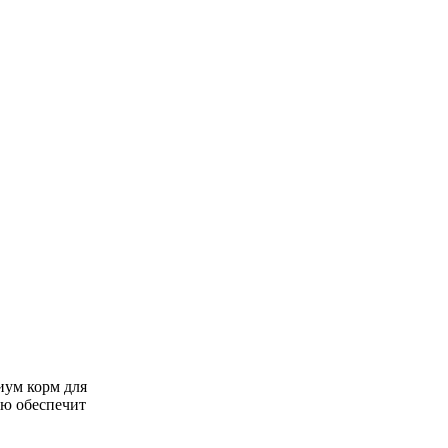
миум корм для
ью обеспечит