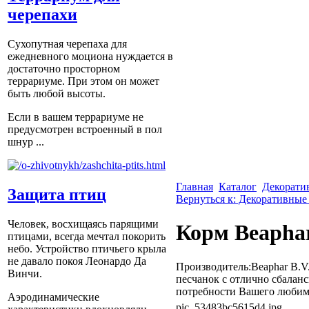
черепахи
Сухопутная черепаха для
ежедневного моциона нуждается в
достаточно просторном
террариуме. При этом он может
быть любой высоты.
Если в вашем террариуме не
предусмотрен встроенный в пол
шнур ...
Главная
Каталог
Декорати
Защита птиц
Вернуться к: Декоративные
Человек, восхищаясь парящими
Корм Beaphar
птицами, всегда мечтал покорить
небо. Устройство птичьего крыла
не давало покоя Леонардо Да
Производитель:Beaphar B.V.
Винчи.
песчанок с отлично сбалан
потребности Вашего любимц
Аэродинамические
pic_53483bc5615d4.jpg