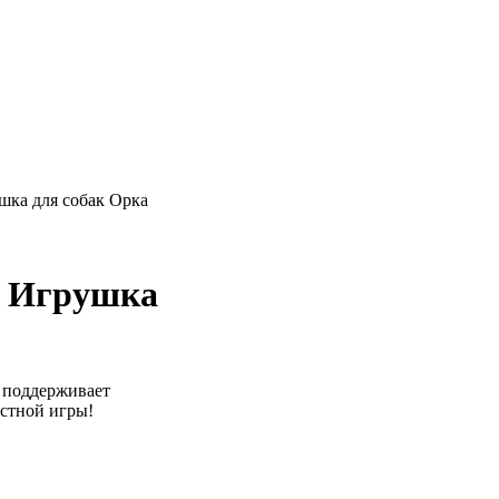
шка для собак Орка
s Игрушка
а поддерживает
естной игры!