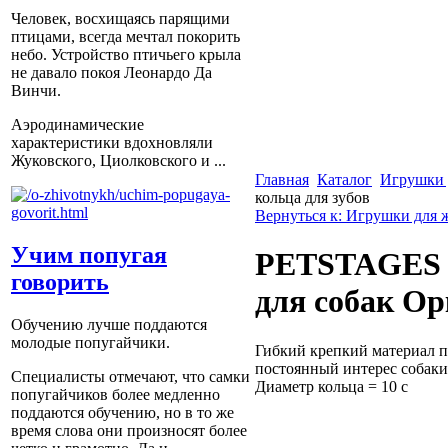
Человек, восхищаясь парящими
птицами, всегда мечтал покорить
небо. Устройство птичьего крыла
не давало покоя Леонардо Да
Винчи.
Аэродинамические
характеристики вдохновляли
Жуковского, Циолковского и ...
Главная
Каталог
Игрушки 
кольца для зубов
Вернуться к: Игрушки для
Учим попугая
PETSTAGES (
говорить
для собак Ор
Обучению лучше поддаются
молодые попугайчики.
Гибкий крепкий материал п
постоянный интерес собаки
Специалисты отмечают, что самки
Диаметр кольца = 10 с
попугайчиков более медленно
поддаются обучению, но в то же
время слова они произносят более