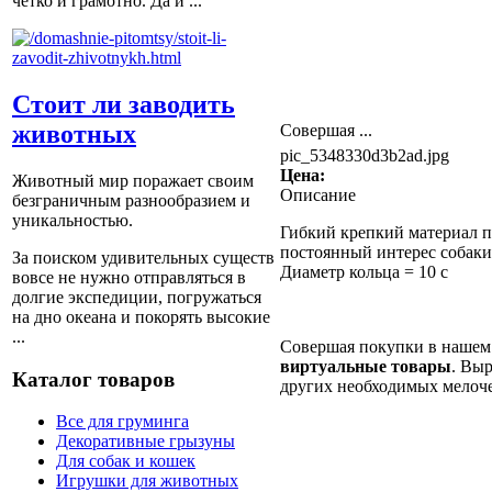
четко и грамотно. Да и ...
Стоит ли заводить
животных
Совершая ...
pic_5348330d3b2ad.jpg
Цена:
Животный мир поражает своим
Описание
безграничным разнообразием и
уникальностью.
Гибкий крепкий материал п
постоянный интерес собаки
За поиском удивительных существ
Диаметр кольца = 10 с
вовсе не нужно отправляться в
долгие экспедиции, погружаться
на дно океана и покорять высокие
...
Совершая покупки в нашем 
виртуальные товары
. Выр
Каталог товаров
других необходимых мелоч
Все для груминга
Декоративные грызуны
Для собак и кошек
Игрушки для животных