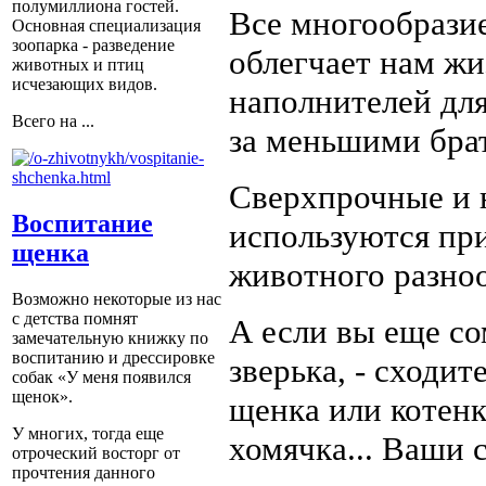
полумиллиона гостей.
Все многообрази
Основная специализация
зоопарка - разведение
облегчает нам жи
животных и птиц
исчезающих видов.
наполнителей дл
Всего на ...
за меньшими бра
Сверхпрочные и 
Воспитание
используются при
щенка
животного разноо
Возможно некоторые из нас
с детства помнят
А если вы еще со
замечательную книжку по
воспитанию и дрессировке
зверька, - сходи
собак «У меня появился
щенок».
щенка или котенк
У многих, тогда еще
хомячка... Ваши 
отроческий восторг от
прочтения данного