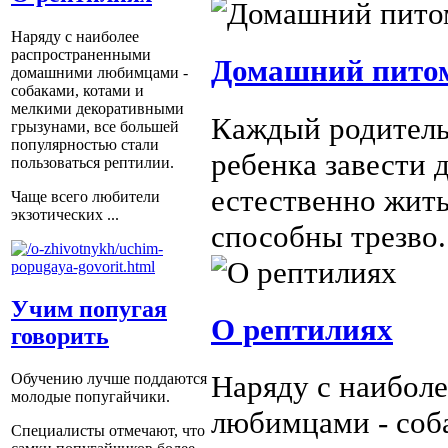
Наряду с наиболее
распространенными
Домашний питом
домашними любимцами -
собаками, котами и
мелкими декоративными
Каждый родитель
грызунами, все большей
популярностью стали
ребенка завести 
пользоваться рептилии.
естественно жить
Чаще всего любители
экзотических ...
способны трезво.
Учим попугая
О рептилиях
говорить
Наряду с наибол
Обучению лучше поддаются
молодые попугайчики.
любимцами - соб
Специалисты отмечают, что