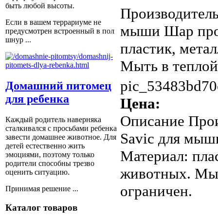
быть любой высоты.
Производитель:
Если в вашем террариуме не
мыши Шар проз
предусмотрен встроенный в пол
шнур ...
пластик, мета
Мыть в теплой
pic_53483bd70
Домашний питомец
для ребенка
Цена:
Описание
Прои
Каждый родитель наверняка
сталкивался с просьбами ребенка
Savic для мыш
завести домашнее животное. Для
детей естественно жить
Материал: пла
эмоциями, поэтому только
родители способны трезво
животных. Мыт
оценить ситуацию.
ограничен.
Принимая решение ...
Каталог товаров