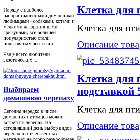
Клетка для 
Наряду с наиболее
распространенными домашними
любимцами - собаками, котами и
Клетка для пти
мелкими декоративными
грызунами, все большей
популярностью стали
Описание това
пользоваться рептилии.
Чаще всего любители
экзотических ...
Клетка для 
подставкой 5
Выбираем
домашнюю черепаху
Клетка для пти
Сегодня нередко в числе
домашних питомцев можно
встретить черепах. На
Описание това
сегодняшний день выбор видов
черепах в отечественных
магазинах не особо разнообразен.