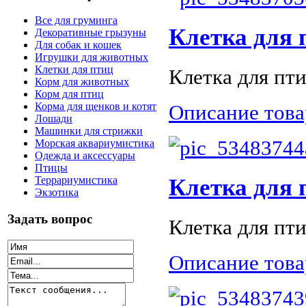
Все для груминга
Клетка для п
Декоративные грызуны
Для собак и кошек
Игрушки для животных
Клетки для птиц
Клетка для птиц
Корм для животных
Корм для птиц
Описание това
Корма для щенков и котят
Лошади
Машинки для стрижки
Морская аквариумистика
Одежда и аксессуары
Птицы
Клетка для п
Террариумистика
Экзотика
Задать вопрос
Клетка для птиц
Описание това