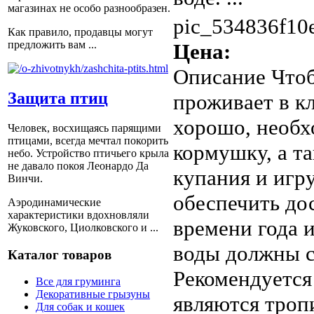
магазинах не особо разнообразен.
pic_534836f10
Как правило, продавцы могут
предложить вам ...
Цена:
Описание
Чтоб
Защита птиц
проживает в кл
хорошо, необх
Человек, восхищаясь парящими
птицами, всегда мечтал покорить
кормушку, а т
небо. Устройство птичьего крыла
не давало покоя Леонардо Да
купания и игр
Винчи.
обеспечить до
Аэродинамические
характеристики вдохновляли
времени года 
Жуковского, Циолковского и ...
воды должны с
Каталог товаров
Рекомендуется 
Все для груминга
Декоративные грызуны
являются троп
Для собак и кошек