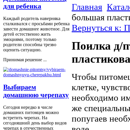
Главная
Катал
для ребенка
большая пласт
Каждый родитель наверняка
сталкивался с просьбами ребенка
Вернуться к: 
завести домашнее животное. Для
детей естественно жить
эмоциями, поэтому только
Поилка д/п
родители способны трезво
оценить ситуацию.
пластикова
Принимая решение ...
Чтобы питомец
клетке, чувств
Выбираем
домашнюю черепаху
необходимо им
же специальны
Сегодня нередко в числе
домашних питомцев можно
попугаев необ
встретить черепах. На
сегодняшний день выбор видов
воде. ...
черепах в отечественных