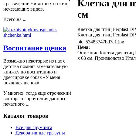
Клетка для п
- разведение животных и птиц
исчезающих видов.
см
Всего на ...
Клетка для птиц Ferplast D
Клетка для птиц Ferplast D
pic_53483747bd7e1.jpg
Воспитание щенка
Цена:
Описание
Клетка для птиц F
x 63 см. Производство Итал
Возможно некоторые из нас с
детства помнят замечательную
книжку по воспитанию и
дрессировке собак «У меня
появился щенок».
У многих, тогда еще отроческий
восторг от прочтения данного
печатного ...
Каталог товаров
Все для груминга
Декоративные грызуны