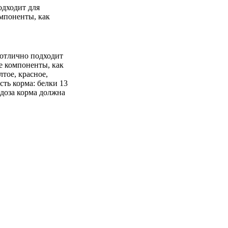
одходит для
омпоненты, как
 отлично подходит
ие компоненты, как
тое, красное,
сть корма: белки 13
 доза корма должна