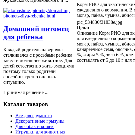
Жуковского, Циолковского и ...
Корм РИО для экзотических 
ежедневного кормления. В с
могар, пайза, чумиза, абисс
pic_534836f31838e.jpg
Домашний питомец
Цена:
Описание
Корм РИО для экз
для ребенка
для ежедневного кормления.
могар, пайза, чумиза, абис
канареечное семя, овсянка,
Каждый родитель наверняка
%, жиры 5 %, зола 6 %, клет
сталкивался с просьбами ребенка
составлять от 5 до 10 г для
завести домашнее животное. Для
детей естественно жить эмоциями,
поэтому только родители
способны трезво оценить
ситуацию.
Принимая решение ...
Каталог товаров
Все для груминга
Декоративные грызуны
Для собак и кошек
Игрушки для животных