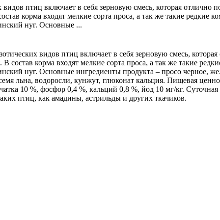
видов птиц включает в себя зерновую смесь, которая отлично п
остав корма входят мелкие сорта проса, а так же такие редкие к
инский нуг. Основные ...
отических видов птиц включает в себя зерновую смесь, которая
 В состав корма входят мелкие сорта проса, а так же такие редк
синский нуг. Основные ингредиенты продукта – просо черное, жел
 семя льна, водоросли, кунжут, глюконат кальция. Пищевая ценно
чатка 10 %, фосфор 0,4 %, кальций 0,8 %, йод 10 мг/кг. Суточная
 таких птиц, как амадины, астрильды и других ткачиков.