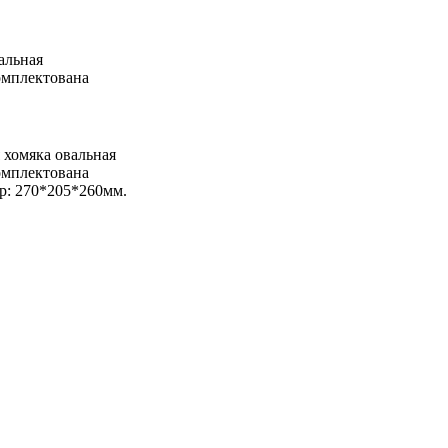
альная
омплектована
хомяка овальная
омплектована
ер: 270*205*260мм.