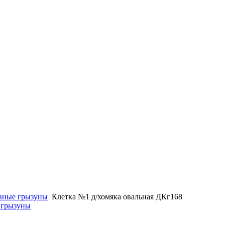
вные грызуны
Клетка №1 д/хомяка овальная ДКг168
 грызуны