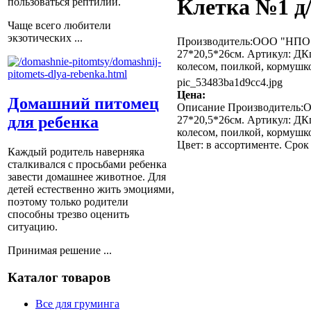
Клетка №1 д
пользоваться рептилии.
Чаще всего любители
экзотических ...
Производитель:ООО "НПО Н
27*20,5*26см. Артикул: ДК
колесом, поилкой, кормушко
pic_53483ba1d9cc4.jpg
Цена:
Домашний питомец
Описание
Производитель:О
для ребенка
27*20,5*26см. Артикул: ДК
колесом, поилкой, кормушко
Цвет: в ассортименте. Срок
Каждый родитель наверняка
сталкивался с просьбами ребенка
завести домашнее животное. Для
детей естественно жить эмоциями,
поэтому только родители
способны трезво оценить
ситуацию.
Принимая решение ...
Каталог товаров
Все для груминга