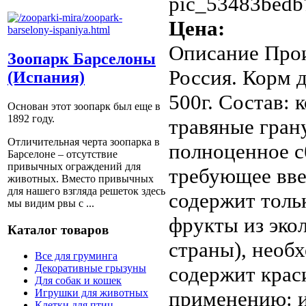
pic_53483bedb
Цена:
Описание
Прои
Зоопарк Барселоны
Россия. Корм 
(Испания)
500г. Состав: 
Основан этот зоопарк был еще в
1892 году.
травяные гран
Отличительная черта зоопарка в
полноценное с
Барселоне – отсутствие
привычных ограждений для
требующее вве
животных. Вместо привычных
для нашего взгляда решеток здесь
содержит толь
мы видим рвы с ...
фрукты из эко
Каталог товаров
страны), необ
Все для груминга
содержит крас
Декоративные грызуны
Для собак и кошек
применению: и
Игрушки для животных
Клетки для птиц