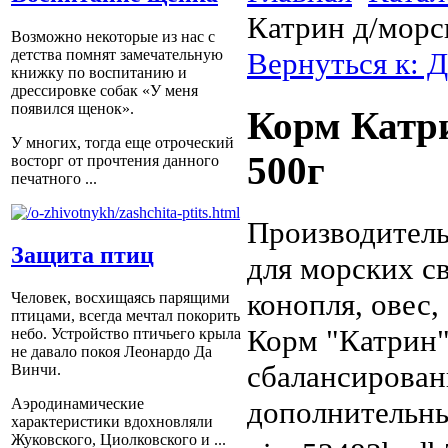
Катрин д/морс
Возможно некоторые из нас с
Вернуться к: 
детства помнят замечательную
книжку по воспитанию и
дрессировке собак «У меня
появился щенок».
Корм Катри
У многих, тогда еще отроческий
500г
восторг от прочтения данного
печатного ...
Производитель
Защита птиц
для морских св
конопля, овес,
Человек, восхищаясь парящими
птицами, всегда мечтал покорить
Корм "Катрин"
небо. Устройство птичьего крыла
не давало покоя Леонардо Да
сбалансирован
Винчи.
дополнительны
Аэродинамические
характеристики вдохновляли
Жуковского, Циолковского и ...