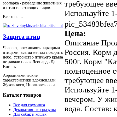
требующее вве
зоопарка - разведение животных
и птиц исчезающих видов.
Используйте 1-2
Всего на ...
pic_53483bfea7
Цена:
Защита птиц
Описание
Прои
Человек, восхищаясь парящими
Россия. Корм 
птицами, всегда мечтал покорить
небо. Устройство птичьего крыла
500г. Корм "К
не давало покоя Леонардо Да
Винчи.
полноценное с
Аэродинамические
требующее вве
характеристики вдохновляли
Жуковского, Циолковского и ...
Используйте 1-
Каталог товаров
вечером. У жи
Все для груминга
вода. Состав: 
Декоративные грызуны
Для собак и кошек