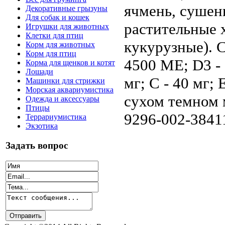
ячмень, сушен
Декоративные грызуны
Для собак и кошек
растительные 
Игрушки для животных
Клетки для птиц
кукурузные). С
Корм для животных
Корм для птиц
4500 МЕ; D3 - 3
Корма для щенков и котят
Лошади
мг; С - 40 мг; 
Машинки для стрижки
Морская аквариумистика
сухом темном 
Одежда и аксессуары
Птицы
9296-002-3841
Террариумистика
Экзотика
Задать вопрос