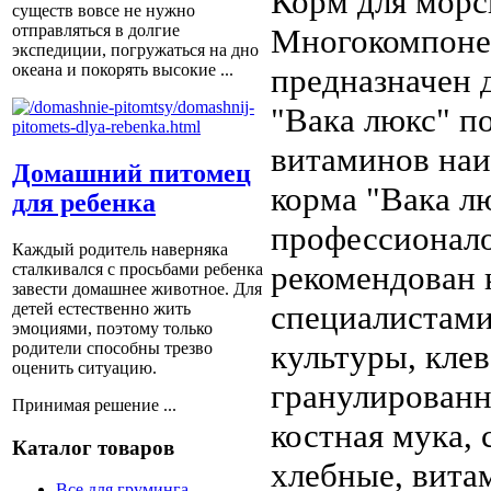
Корм для морс
существ вовсе не нужно
отправляться в долгие
Многокомпоне
экспедиции, погружаться на дно
океана и покорять высокие ...
предназначен 
"Вака люкс" п
витаминов наи
Домашний питомец
корма "Вака л
для ребенка
профессионало
Каждый родитель наверняка
рекомендован 
сталкивался с просьбами ребенка
завести домашнее животное. Для
специалистами
детей естественно жить
эмоциями, поэтому только
культуры, клев
родители способны трезво
оценить ситуацию.
гранулированн
Принимая решение ...
костная мука,
Каталог товаров
хлебные, вита
Все для груминга