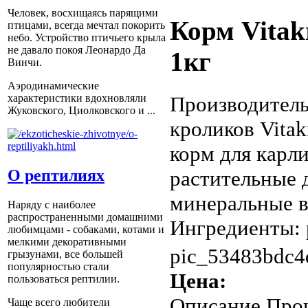
Человек, восхищаясь парящими
Корм Vitak
птицами, всегда мечтал покорить
небо. Устройство птичьего крыла
не давало покоя Леонардо Да
1кг
Винчи.
Аэродинамические
Производитель:
характеристики вдохновляли
Жуковского, Циолковского и ...
кроликов Vitak
корм для карли
растительные 
О рептилиях
минеральные в
Наряду с наиболее
распространенными домашними
Ингредиенты: 
любимцами - собаками, котами и
мелкими декоративными
pic_53483bdc4
грызунами, все большей
популярностью стали
Цена:
пользоваться рептилии.
Описание
Прои
Чаще всего любители