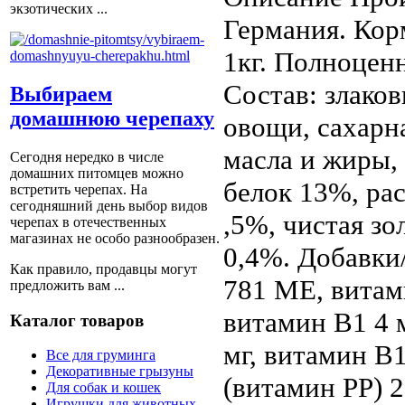
экзотических ...
Германия. Корм
1кг. Полноцен
Состав: злако
Выбираем
домашнюю черепаху
овощи, сахарн
масла и жиры,
Сегодня нередко в числе
домашних питомцев можно
белок 13%, ра
встретить черепах. На
сегодняшний день выбор видов
,5%, чистая зо
черепах в отечественных
магазинах не особо разнообразен.
0,4%. Добавки
Как правило, продавцы могут
781 МЕ, витами
предложить вам ...
витамин В1 4 м
Каталог товаров
мг, витамин В1
Все для груминга
Декоративные грызуны
(витамин РР) 2
Для собак и кошек
Игрушки для животных