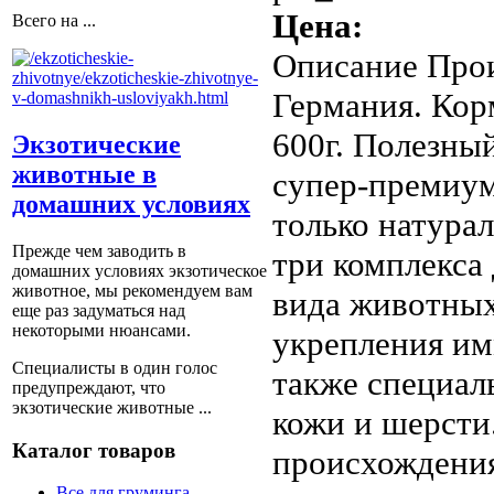
Цена:
Всего на ...
Описание
Прои
Германия. Корм
600г. Полезны
Экзотические
животные в
супер-премиум
домашних условиях
только натура
Прежде чем заводить в
три комплекса
домашних условиях экзотическое
животное, мы рекомендуем вам
вида животных
еще раз задуматься над
некоторыми нюансами.
укрепления им
Специалисты в один голос
также специал
предупреждают, что
экзотические животные ...
кожи и шерсти
Каталог товаров
происхождения
Все для груминга