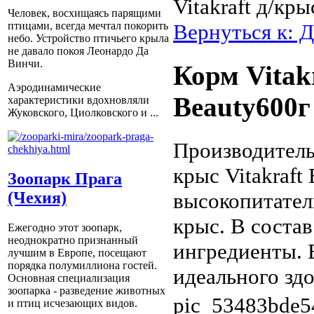
Vitakraft д/кр
Человек, восхищаясь парящими
Вернуться к: 
птицами, всегда мечтал покорить
небо. Устройство птичьего крыла
не давало покоя Леонардо Да
Винчи.
Корм Vitak
Аэродинамические
Beauty600г
характеристики вдохновляли
Жуковского, Циолковского и ...
Производитель:
крыс Vitakraft
Зоопарк Прага
высокопитател
(Чехия)
крыс. В состав
Ежегодно этот зоопарк,
неоднократно признанный
ингредиенты. 
лучшим в Европе, посещают
порядка полумиллиона гостей.
идеального здо
Основная специализация
зоопарка - разведение животных
pic_53483bde5
и птиц исчезающих видов.