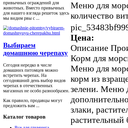
Меню для морс
привычных ограждений для
животных. Вместо привычных
количество вит
для нашего взгляда решеток здесь
мы видим рвы с ...
pic_53483bf999
Цена:
Выбираем
Описание
Прои
домашнюю черепаху
Корм для морск
Сегодня нередко в числе
Меню для морс
домашних питомцев можно
встретить черепах. На
корм из взращ
сегодняшний день выбор видов
черепах в отечественных
зелени. Меню 
магазинах не особо разнообразен.
дополнительно
Как правило, продавцы могут
предложить вам ...
злаки, растите
Каталог товаров
растительный 
Все для груминга