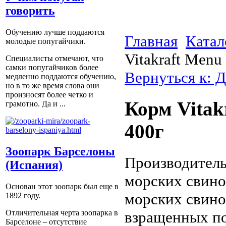
говорить
Обучению лучше поддаются
Главная
Катал
молодые попугайчики.
Vitakraft Menu
Специалисты отмечают, что
самки попугайчиков более
Вернуться к: 
медленно поддаются обучению,
но в то же время слова они
произносят более четко и
Корм Vitak
грамотно. Да и ...
400г
Зоопарк Барселоны
Производитель:
(Испания)
морских свино
Основан этот зоопарк был еще в
морских свино
1892 году.
взращенных по
Отличительная черта зоопарка в
Барселоне – отсутствие