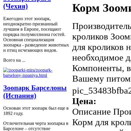
Корм Зоом
(Чехия)
Ежегодно этот зоопарк,
Производитель
неоднократно признанный
лучшим в Европе, посещают
кроликов Зоом
порядка полумиллиона гостей.
Основная специализация
для кроликов 
зоопарка - разведение животных
и птиц исчезающих видов.
необходимое д
Всего на ...
Компоненты, в
Вашему питомц
Зоопарк Барселоны
pic_53483bfba
(Испания)
Цена:
Основан этот зоопарк был еще в
Описание
Прои
1892 году.
Корм для крол
Отличительная черта зоопарка в
Барселоне – отсутствие