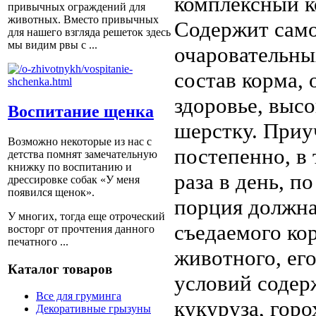
комплексный к
привычных ограждений для
животных. Вместо привычных
Содержит само
для нашего взгляда решеток здесь
мы видим рвы с ...
очаровательны
состав корма,
здоровье, выс
Воспитание щенка
шерстку. Приу
Возможно некоторые из нас с
постепенно, в 
детства помнят замечательную
книжку по воспитанию и
раза в день, п
дрессировке собак «У меня
появился щенок».
порция должна
У многих, тогда еще отроческий
съедаемого кор
восторг от прочтения данного
печатного ...
животного, ег
Каталог товаров
условий содер
Все для груминга
кукуруза, горо
Декоративные грызуны