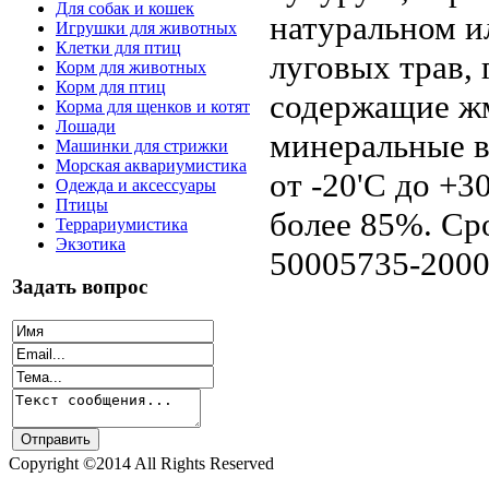
Для собак и кошек
натуральном и
Игрушки для животных
Клетки для птиц
луговых трав,
Корм для животных
Корм для птиц
содержащие ж
Корма для щенков и котят
Лошади
минеральные в
Машинки для стрижки
Морская аквариумистика
от -20'C до +3
Одежда и аксессуары
Птицы
более 85%. Ср
Террариумистика
Экзотика
50005735-2000
Задать вопрос
Copyright ©2014 All Rights Reserved