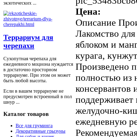
pic_53483bcb8
экзотических ...
Цена:
Описание
Прои
Лакомство для
Террариум для
яблоком и манг
черепахи
курага, кунжут
Сухопутная черепаха для
Произведено п
ежедневного моциона нуждается
в достаточно просторном
полностью из 
террариуме. При этом он может
быть любой высоты.
консервантов 
Если в вашем террариуме не
предусмотрен встроенный в пол
поддерживает
шнур ...
желудочно-киш
Каталог товаров
ежедневную ре
Все для груминга
Рекомендуемая
Декоративные грызуны
Для собак и кошек