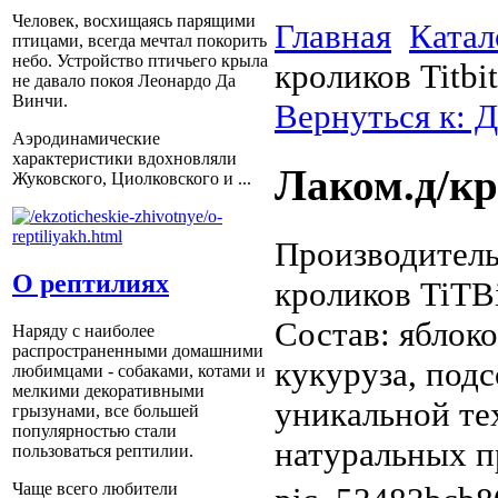
Человек, восхищаясь парящими
Главная
Катал
птицами, всегда мечтал покорить
небо. Устройство птичьего крыла
кроликов Titbi
не давало покоя Леонардо Да
Винчи.
Вернуться к: 
Аэродинамические
характеристики вдохновляли
Лаком.д/кр
Жуковского, Циолковского и ...
Производитель
О рептилиях
кроликов TiTBi
Состав: яблоко
Наряду с наиболее
распространенными домашними
кукуруза, под
любимцами - собаками, котами и
мелкими декоративными
уникальной те
грызунами, все большей
популярностью стали
натуральных пр
пользоваться рептилии.
Чаще всего любители