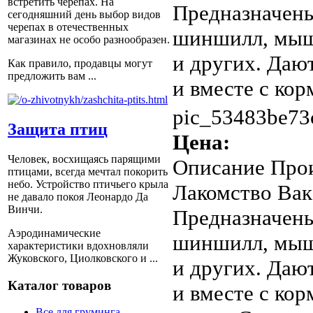
встретить черепах. На
Предназначены
сегодняшний день выбор видов
черепах в отечественных
шиншилл, мыше
магазинах не особо разнообразен.
и других. Дают
Как правило, продавцы могут
предложить вам ...
и вместе с корм
pic_53483be73
Защита птиц
Цена:
Человек, восхищаясь парящими
Описание
Прои
птицами, всегда мечтал покорить
небо. Устройство птичьего крыла
Лакомство Вак
не давало покоя Леонардо Да
Винчи.
Предназначены
Аэродинамические
шиншилл, мыше
характеристики вдохновляли
Жуковского, Циолковского и ...
и других. Дают
Каталог товаров
и вместе с ко
Все для груминга