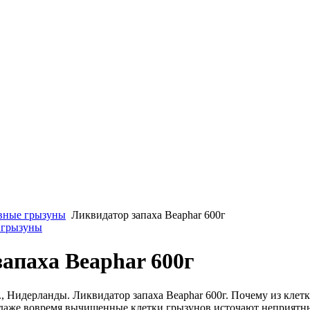
вные грызуны
Ликвидатор запаха Beaphar 600г
 грызуны
апаха Beaphar 600г
, Нидерланды. Ликвидатор запаха Beaphar 600г. Почему из клетк
 даже вовремя вычищенные клетки грызунов источают неприятны