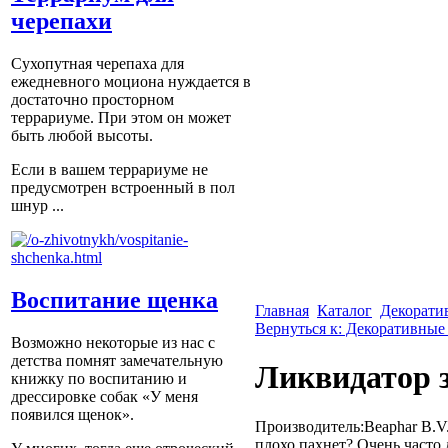
черепахи
Сухопутная черепаха для
ежедневного моциона нуждается в
достаточно просторном
террариуме. При этом он может
быть любой высоты.
Если в вашем террариуме не
предусмотрен встроенный в пол
шнур ...
Воспитание щенка
Главная
Каталог
Декорати
Вернуться к: Декоративные
Возможно некоторые из нас с
детства помнят замечательную
Ликвидатор з
книжку по воспитанию и
дрессировке собак «У меня
появился щенок».
Производитель:Beaphar B.V.
плохо пахнет? Очень часто