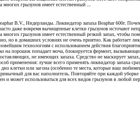
а многих грызунов имеет естественный ...
aphar B.V., Нидерланды. Ликвидатор запаха Beaphar 600г. Поче
 часто даже вовремя вычищенные клетки грызунов источают неп
ча многих грызунов имеет естественный резкий запах, чтобы пом
но, но в домашних условиях не очень приятно. Как работает лик
 новейшим технологиям с использованием действия благоприят
ко на порошок попадает моча, блокируется фермент, вызывающий
составляющих, не имеющих запаха. Средство не маскирует запах
особ применения: лучше всего применять ликвидатор запаха сраз
 дно клетки или загона (особенно те места, которые ваш любиме
 привычный для вас наполнитель. Повторяйте при каждой уборке в
ен и может использоваться для всех видов грызунов в любой пе