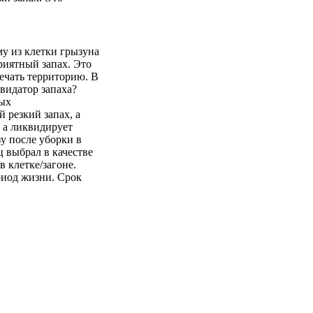
му из клетки грызуна
риятный запах. Это
ечать территорию. В
видатор запаха?
ных
 резкий запах, а
, а ликвидирует
у после уборки в
ц выбрал в качестве
 клетке/загоне.
риод жизни. Срок