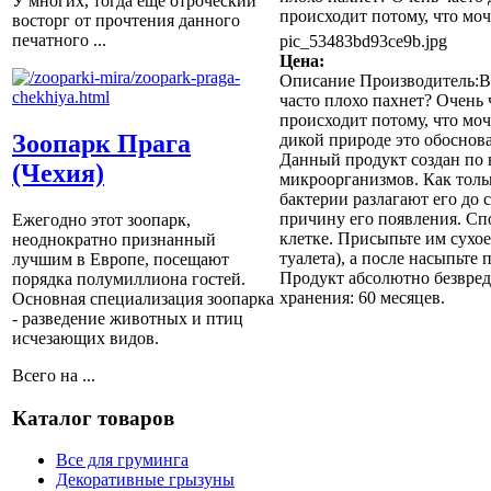
У многих, тогда еще отроческий
происходит потому, что моч
восторг от прочтения данного
печатного ...
pic_53483bd93ce9b.jpg
Цена:
Описание
Производитель:Be
часто плохо пахнет? Очень
происходит потому, что мо
Зоопарк Прага
дикой природе это обоснова
Данный продукт создан по
(Чехия)
микроорганизмов. Как толь
бактерии разлагают его до 
причину его появления. Сп
Ежегодно этот зоопарк,
клетке. Присыпьте им сухое
неоднократно признанный
туалета), а после насыпьте
лучшим в Европе, посещают
Продукт абсолютно безвред
порядка полумиллиона гостей.
хранения: 60 месяцев.
Основная специализация зоопарка
- разведение животных и птиц
исчезающих видов.
Всего на ...
Каталог товаров
Все для груминга
Декоративные грызуны