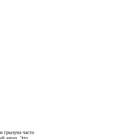
и грызуна часто
й запах. Это