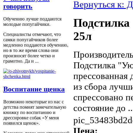
Вернуться к: 
говорить
Обучению лучше поддаются
Подстилка 
молодые попугайчики.
25л
Специалисты отмечают, что
самки попугайчиков более
медленно поддаются обучению,
но в то же время слова они
Производитель
произносят более четко и
грамотно. Да и ...
Подстилка "Ую
прессованная 
из сбора лучш
Воспитание щенка
спрессовано п
Возможно некоторые из нас с
состояние до ..
детства помнят замечательную
книжку по воспитанию и
pic_53483bd2d
дрессировке собак «У меня
появился щенок».
Цена: