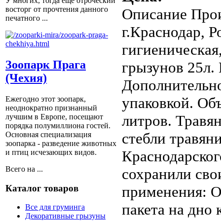
У многих, тогда еще отроческий
восторг от прочтения данного
Описание
Прои
печатного ...
г.Краснодар, Р
гигиеническая,
Зоопарк Прага
грызунов 25л. 
(Чехия)
Дополнительно
упаковкой. Об
Ежегодно этот зоопарк,
неоднократно признанный
литров. Травя
лучшим в Европе, посещают
порядка полумиллиона гостей.
стебли травяни
Основная специализация
зоопарка - разведение животных
Краснодарског
и птиц исчезающих видов.
Всего на ...
сохранили сво
Каталог товаров
применения: О
пакета на дно 
Все для груминга
Декоративные грызуны