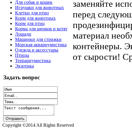
заменяйте исп
Для собак и кошек
Игрушки для животных
перед следующ
Клетки для птиц
Корм для животных
продезинфицир
Корм для птиц
Корма для щенков и котят
материал необ
Лошади
Машинки для стрижки
контейнеры. Э
Морская аквариумистика
Одежда и аксессуары
от сырости! Ср
Птицы
Террариумистика
Экзотика
Задать вопрос
Copyright ©2014 All Rights Reserved