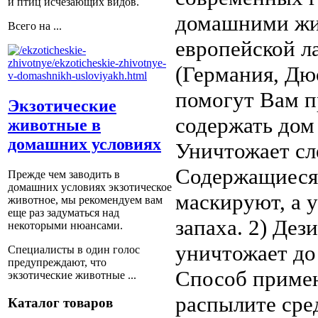
и птиц исчезающих видов.
домашними жив
Всего на ...
европейской ла
(Германия, Дю
помогут Вам п
Экзотические
содержать дом 
животные в
домашних условиях
Уничтожает сл
Содержащиеся 
Прежде чем заводить в
домашних условиях экзотическое
маскируют, а 
животное, мы рекомендуем вам
еще раз задуматься над
запаха. 2) Де
некоторыми нюансами.
уничтожает до
Специалисты в один голос
предупреждают, что
Способ примен
экзотические животные ...
распылите сре
Каталог товаров