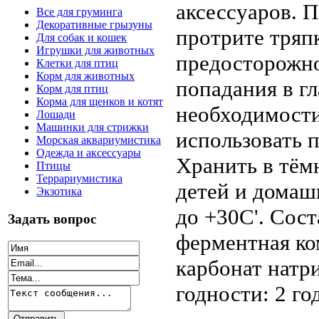
аксессуаров. 
Все для груминга
Декоративные грызуны
протрите тряп
Для собак и кошек
Игрушки для животных
предосторожно
Клетки для птиц
Корм для животных
попадания в г
Корм для птиц
Корма для щенков и котят
необходимости
Лошади
Машинки для стрижки
использовать 
Морская аквариумистика
Одежда и аксессуары
Хранить в тём
Птицы
Террариумистика
детей и домаш
Экзотика
до +30С'. Сост
Задать вопрос
ферментная ко
карбонат натр
годности: 2 го