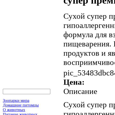
супер прем
Сухой супер п
гипоаллергенн
формула для в
пищеварения. 
продуктов и я
восприимчивос
pic_53483dbc8
Цена:
Описание
Зоопарки мира
Сухой супер п
Домашние питомцы
О животных
гипоаллергенн
Питание животных