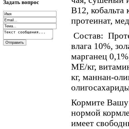
Задать вопрос
В12, кобальта 
протеинат, мед
Состав: Проте
влага 10%, зо
марганец 0,1%,
МЕ/кг, витами
кг, маннан-оли
олигосахариды 
Кормите Вашу 
нормой кормле
имеет свободн