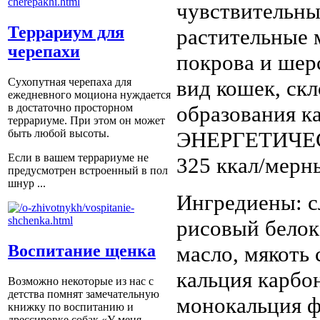
чувствительны
Террариум для
растительные 
черепахи
покрова и шер
вид кошек, ск
Сухопутная черепаха для
ежедневного моциона нуждается
образования к
в достаточно просторном
террариуме. При этом он может
ЭНЕРГЕТИЧЕ
быть любой высоты.
Если в вашем террариуме не
325 ккал/мерны
предусмотрен встроенный в пол
шнур ...
Ингредиены: с
рисовый белок
масло, мякоть 
Воспитание щенка
кальция карбон
Возможно некоторые из нас с
детства помнят замечательную
монокальция фо
книжку по воспитанию и
дрессировке собак «У меня