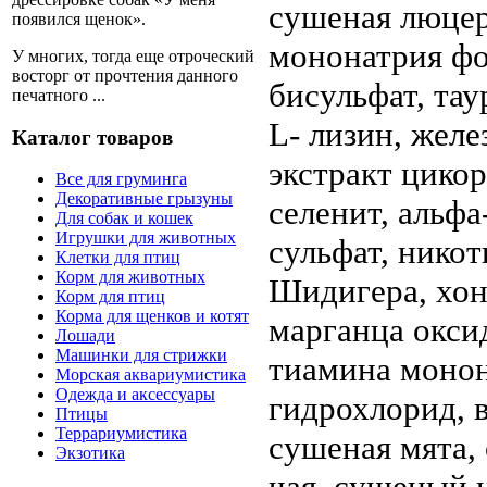
сушеная люцер
появился щенок».
мононатрия фос
У многих, тогда еще отроческий
восторг от прочтения данного
бисульфат, тау
печатного ...
L- лизин, желе
Каталог товаров
экстракт цикор
Все для груминга
Декоративные грызуны
селенит, альфа
Для собак и кошек
Игрушки для животных
сульфат, никот
Клетки для птиц
Корм для животных
Шидигера, хон
Корм для птиц
Корма для щенков и котят
марганца оксид
Лошади
Машинки для стрижки
тиамина монон
Морская аквариумистика
Одежда и аксессуары
гидрохлорид, 
Птицы
Террариумистика
сушеная мята,
Экзотика
чая, сушеный 