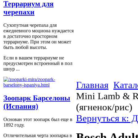
Террариум для
черепахи
Сухопутная черепаха для
ежедневного моциона нуждается
в достаточно просторном
террариуме. При этом он может
быть любой высоты.
Если в вашем террариуме не
предусмотрен встроенный в пол
шнур ...
Главная
Катал
Mini Lamb & R
Зоопарк Барселоны
(ягненок/рис)
(Испания)
Вернуться к: Д
Основан этот зоопарк был еще в
1892 году.
Bosch Adul
Отличительная черта зоопарка в