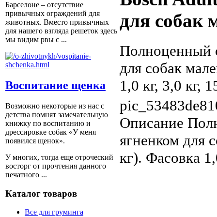
Барселоне – отсутствие
привычных ограждений для
для собак 
животных. Вместо привычных
для нашего взгляда решеток здесь
мы видим рвы с ...
Полноценный с
для собак мале
1,0 кг, 3,0 кг, 1
Воспитание щенка
pic_53483de81
Возможно некоторые из нас с
детства помнят замечательную
Описание
Полн
книжку по воспитанию и
дрессировке собак «У меня
ягненком для с
появился щенок».
кг). Фасовка 1,0
У многих, тогда еще отроческий
восторг от прочтения данного
печатного ...
Каталог товаров
Все для груминга