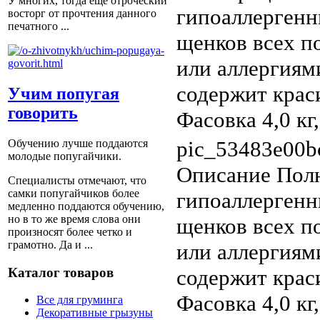
У многих, тогда еще отроческий
гипоаллергенн
восторг от прочтения данного
печатного ...
щенков всех п
или аллергиям
содержит краси
Учим попугая
говорить
Фасовка 4,0 кг,
pic_53483e00b
Обучению лучше поддаются
молодые попугайчики.
Описание
Полн
Специалисты отмечают, что
самки попугайчиков более
гипоаллергенн
медленно поддаются обучению,
но в то же время слова они
щенков всех п
произносят более четко и
грамотно. Да и ...
или аллергиям
Каталог товаров
содержит краси
Фасовка 4,0 кг,
Все для груминга
Декоративные грызуны