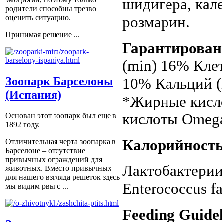
шидигера, кал
родители способны трезво
розмарин.
оценить ситуацию.
Принимая решение ...
Гарантирова
(min) 16% Кле
10% Кальций (
Зоопарк Барселоны
(Испания)
*Жирные кисл
кислоты Omega
Основан этот зоопарк был еще в
1892 году.
Калорийност
Отличительная черта зоопарка в
Барселоне – отсутствие
привычных ограждений для
Лактобактерии 
животных. Вместо привычных
для нашего взгляда решеток здесь
Enterococcus f
мы видим рвы с ...
Feeding Guidel