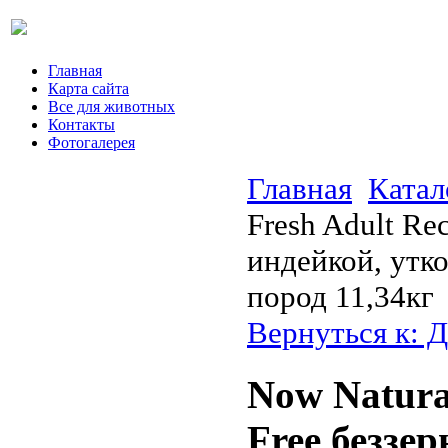
Главная
Карта сайта
Все для животных
Контакты
Фотогалерея
Главная
Катал
Fresh Adult Re
индейкой, утк
пород 11,34кг
Вернуться к: Д
Now Natural
Free беззе