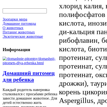
хлорид калия,
полифосфатов 
Зоопарки мира
кислота, иноз
Домашние питомцы
О животных
ди-кальция па
Питание животных
Экзотические животные
рибофлавин, б
кислота, биот
Информация
протеинат, сул
протеинат, сул
Домашний питомец
протеинат, окс
для ребенка
дрожжи), таур
корень цикория
Каждый родитель наверняка
сталкивался с просьбами ребенка
Aspergillus, д
завести домашнее животное. Для
детей естественно жить
эмоциями, поэтому только