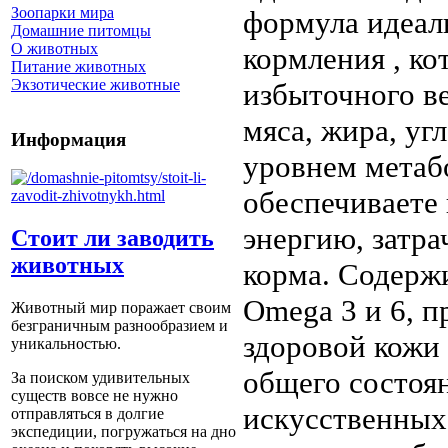
Зоопарки мира
формула идеал
Домашние питомцы
О животных
кормления , ко
Питание животных
Экзотические животные
избыточного в
мяса, жира, уг
Информация
уровнем метабо
обеспечиваете
энергию, затра
Стоит ли заводить
животных
корма. Содерж
Omega 3 и 6, 
Животный мир поражает своим
безграничным разнообразием и
здоровой кожи
уникальностью.
общего состоян
За поиском удивительных
существ вовсе не нужно
искусственных
отправляться в долгие
экспедиции, погружаться на дно