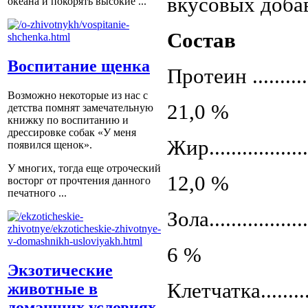
вкусовых доба
океана и покорять высокие ...
Состав
Воспитание щенка
Протеин ..............
Возможно некоторые из нас с
21,0 %
детства помнят замечательную
книжку по воспитанию и
дрессировке собак «У меня
Жир....................
появился щенок».
У многих, тогда еще отроческий
12,0 %
восторг от прочтения данного
печатного ...
Зола....................
6 %
Экзотические
Клетчатка.............
животные в
домашних условиях