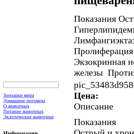
пищеварен
Показания Ост
Гиперлипидеми
Лимфангиэктаз
Пролиферация 
Экзокринная н
железы Против
pic_53483d958
Цена:
Зоопарки мира
Домашние питомцы
Описание
О животных
Питание животных
Экзотические животные
Показания
Острый и хро
Информация