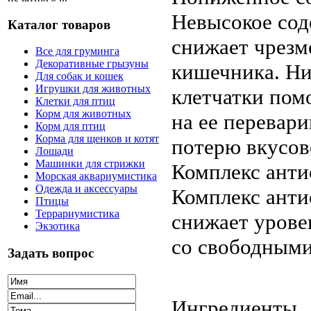
Невысокое сод
Каталог товаров
снижает чрезм
Все для груминга
Декоративные грызуны
кишечника. Ни
Для собак и кошек
Игрушки для животных
клетчатки помо
Клетки для птиц
Корм для животных
на ее перевар
Корм для птиц
Корма для щенков и котят
потерю вкусов
Лошади
Машинки для стрижки
Комплекс ант
Морская аквариумистика
Одежда и аксессуары
Комплекс анти
Птицы
Террариумистика
снижает урове
Экзотика
со свободными
Задать вопрос
Ингредиенты