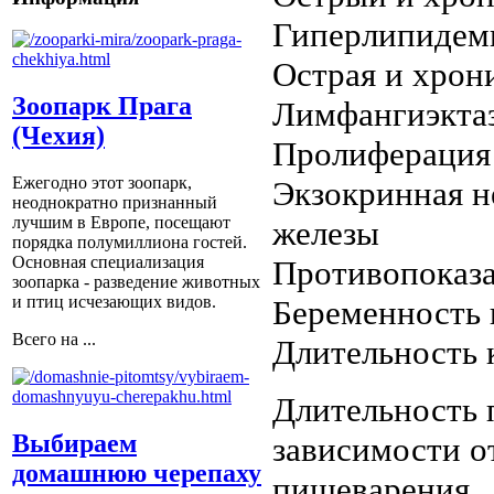
Гиперлипиде
Острая и хрон
Зоопарк Прага
Лимфангиэктаз
(Чехия)
Пролиферация 
Ежегодно этот зоопарк,
Экзокринная н
неоднократно признанный
лучшим в Европе, посещают
железы
порядка полумиллиона гостей.
Основная специализация
Противопоказ
зоопарка - разведение животных
и птиц исчезающих видов.
Беременность 
Всего на ...
Длительность 
Длительность 
Выбираем
зависимости о
домашнюю черепаху
пищеварения.