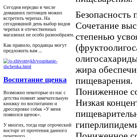
Сегодня нередко в числе
Безопасность
домашних питомцев можно
встретить черепах. На
Сочетание выс
сегодняшний день выбор видов
черепах в отечественных
степенью усвоя
магазинах не особо разнообразен.
(фруктоолигос
Как правило, продавцы могут
предложить вам ...
олигосахариды)
жира обеспечи
пищеварения.
Воспитание щенка
Пониженное с
Возможно некоторые из нас с
детства помнят замечательную
Низкая концен
книжку по воспитанию и
дрессировке собак «У меня
пищеваритель
появился щенок».
гиперлипидеми
У многих, тогда еще отроческий
восторг от прочтения данного
Пониженное с
печатного ...