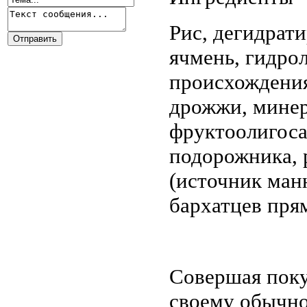
Рис, дегидрат
ячмень, гидро
происхождения
дрожжи, минер
фруктоолигоса
подорожника, 
(источник ман
бархатцев пря
Совершая поку
своему обычно