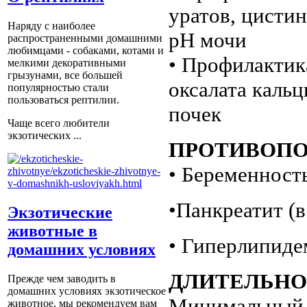
уратов, цисти
Наряду с наиболее
pH мочи
распространенными домашними
любимцами - собаками, котами и
• Профилактик
мелкими декоративными
грызунами, все большей
оксалата кальц
популярностью стали
пользоваться рептилии.
почек
Чаще всего любители
экзотических ...
ПРОТИВОПО
• Беременность
•Панкреатит (в
Экзотические
животные в
• Гиперлипиде
домашних условиях
ДЛИТЕЛЬНО
Прежде чем заводить в
домашних условиях экзотическое
Минимальный с
животное, мы рекомендуем вам