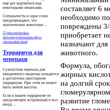
еще раз задуматься над
составляет 6 м
некоторыми нюансами.
необходимо по
Специалисты в один голос
предупреждают, что
повреждены 3/
экзотические животные ...
приобретает н
назначают для
животного.
Террариум для
черепахи
Формула, обог
Сухопутная черепаха для
жирных кислот
ежедневного моциона нуждается
в достаточно просторном
на долгий сро
террариуме. При этом он может
быть любой высоты.
гломерулярном
Если в вашем террариуме не
развитие глом
предусмотрен встроенный в пол
шнур ...
Во время хрон