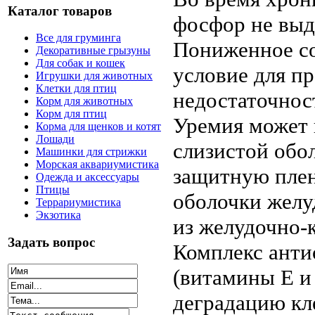
Каталог товаров
фосфор не выд
Все для груминга
Пониженное со
Декоративные грызуны
Для собак и кошек
условие для п
Игрушки для животных
Клетки для птиц
недостаточнос
Корм для животных
Корм для птиц
Уремия может п
Корма для щенков и котят
Лошади
слизистой обо
Машинки для стрижки
Морская аквариумистика
защитную плен
Одежда и аксессуары
Птицы
оболочки желу
Террариумистика
Экзотика
из желудочно-
Задать вопрос
Комплекс анти
(витамины Е и
деградацию кл