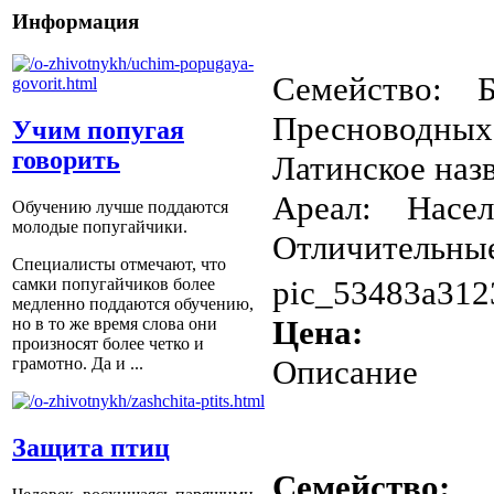
Информация
Семейство: Бр
Пресноводных 
Учим попугая
говорить
Латинское наз
Ареал: Населя
Обучению лучше поддаются
молодые попугайчики.
Отличительные
Специалисты отмечают, что
pic_53483a312
самки попугайчиков более
медленно поддаются обучению,
Цена:
но в то же время слова они
произносят более четко и
Описание
грамотно. Да и ...
Защита птиц
Семейство: