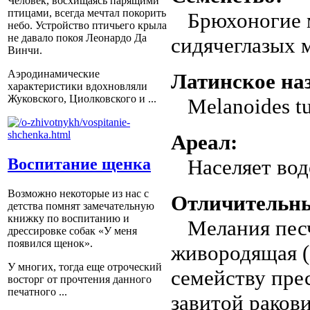
Человек, восхищаясь парящими
птицами, всегда мечтал покорить
Брюхоногие м
небо. Устройство птичьего крыла
не давало покоя Леонардо Да
сидячеглазых 
Винчи.
Аэродинамические
Латинское на
характеристики вдохновляли
Жуковского, Циолковского и ...
Melanoides tu
Ареал:
Населяет водо
Воспитание щенка
Возможно некоторые из нас с
Отличительны
детства помнят замечательную
книжку по воспитанию и
Мелания песча
дрессировке собак «У меня
появился щенок».
живородящая (M
У многих, тогда еще отроческий
семейству пре
восторг от прочтения данного
печатного ...
завитой раков