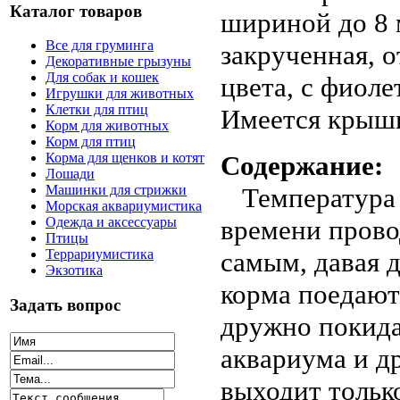
Каталог товаров
шириной до 8 
Все для груминга
закрученная, о
Декоративные грызуны
Для собак и кошек
цвета, с фиол
Игрушки для животных
Клетки для птиц
Имеется крышк
Корм для животных
Корм для птиц
Содержание:
Корма для щенков и котят
Лошади
Температура 2
Машинки для стрижки
Морская аквариумистика
времени провод
Одежда и аксессуары
Птицы
самым, давая 
Террариумистика
Экзотика
корма поедают
Задать вопрос
дружно покида
аквариума и д
выходит тольк