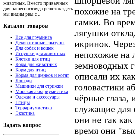
шпорцевой ляг
животных. Вместо привычных
для нашего взгляда решеток здесь
похожие на тр
мы видим рвы с ...
самки. Во вре
Каталог товаров
лягушки откла
Все для груминга
икринок. Чере
Декоративные грызуны
Для собак и кошек
непохожие на 
Игрушки для животных
Клетки для птиц
земноводных г
Корм для животных
Корм для птиц
описали их ка
Корма для щенков и котят
Лошади
головастики а
Машинки для стрижки
Морская аквариумистика
чёрные глаза,
Одежда и аксессуары
Птицы
служащие для 
Террариумистика
Экзотика
они не так как
Задать вопрос
время они "вы