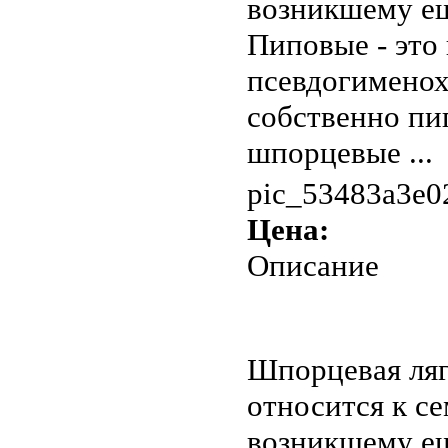
возникшему ещ
Пиповые - это
псевдогименох
собственно пип
шпорцевые ...
pic_53483a3e0
Цена:
Описание
Шпорцевая ляг
относится к се
возникшему ещ