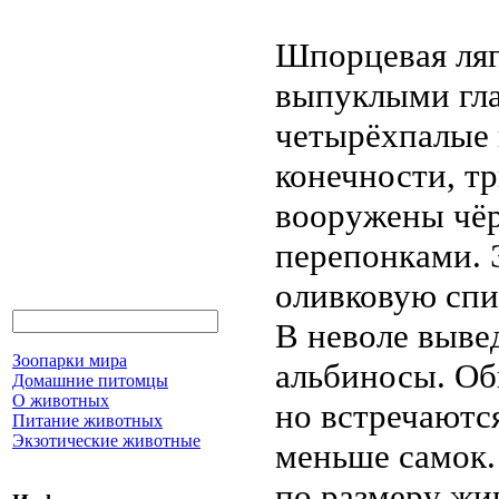
Шпорцевая ляг
выпуклыми гла
четырёхпалые 
конечности, т
вооружены чёр
перепонками. 
оливковую спи
В неволе выве
Зоопарки мира
альбиносы. Об
Домашние питомцы
О животных
но встречаютс
Питание животных
Экзотические животные
меньше самок.
по размеру жи