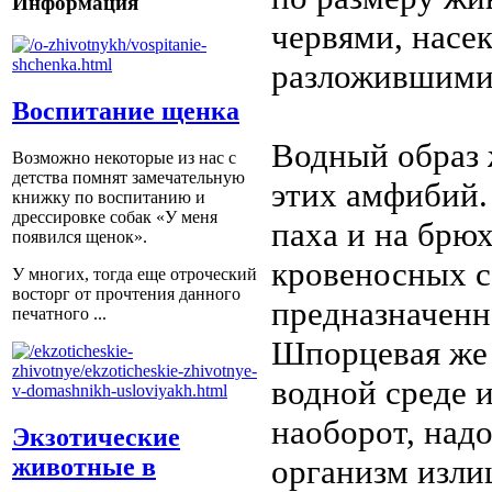
Информация
червями, насе
разложившими
Воспитание щенка
Водный образ 
Возможно некоторые из нас с
детства помнят замечательную
этих амфибий.
книжку по воспитанию и
дрессировке собак «У меня
паха и на брю
появился щенок».
кровеносных с
У многих, тогда еще отроческий
восторг от прочтения данного
предназначенн
печатного ...
Шпорцевая же 
водной среде и
наоборот, над
Экзотические
организм изли
животные в