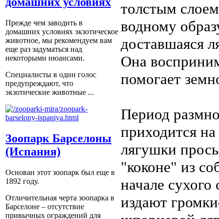
домашних условиях
толстым слоем
водному образ
Прежде чем заводить в
домашних условиях экзотическое
доставшаяся ля
животное, мы рекомендуем вам
еще раз задуматься над
Она воcприним
некоторыми нюансами.
помогает земн
Специалисты в один голос
предупреждают, что
экзотические животные ...
Период размн
приходится на 
Зоопарк Барселоны
лягушки просы
(Испания)
"коконе" из со
Основан этот зоопарк был еще в
начале сухого 
1892 году.
Отличительная черта зоопарка в
издают громкие
Барселоне – отсутствие
привычных ограждений для