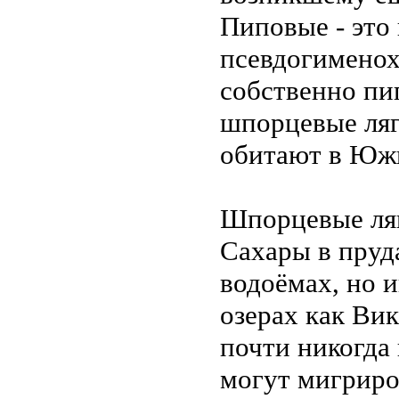
Пиповые - это
псевдогименох
собственно пип
шпорцевые ляг
обитают в Юж
Шпорцевые ляг
Сахары в пруд
водоёмах, но 
озерах как Ви
почти никогда 
могут мигриро