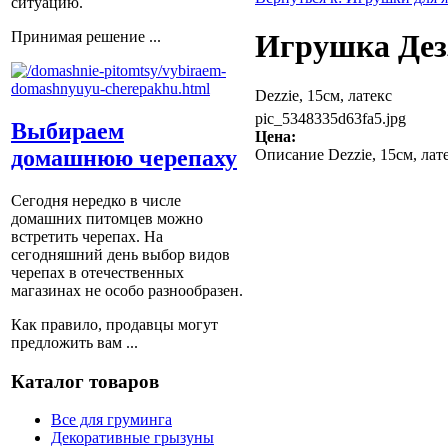
ситуацию.
Принимая решение ...
Игрушка Дезз
Dezzie, 15см, латекс
pic_5348335d63fa5.jpg
Выбираем
Цена:
домашнюю черепаху
Описание
Dezzie, 15см, лат
Сегодня нередко в числе
домашних питомцев можно
встретить черепах. На
сегодняшний день выбор видов
черепах в отечественных
магазинах не особо разнообразен.
Как правило, продавцы могут
предложить вам ...
Каталог товаров
Все для груминга
Декоративные грызуны