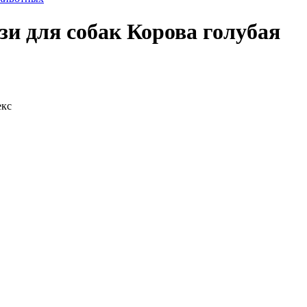
и для собак Корова голубая
екс