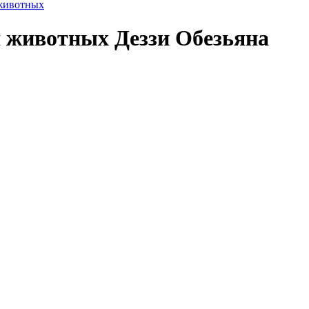
 животных
 животных Деззи Обезьяна