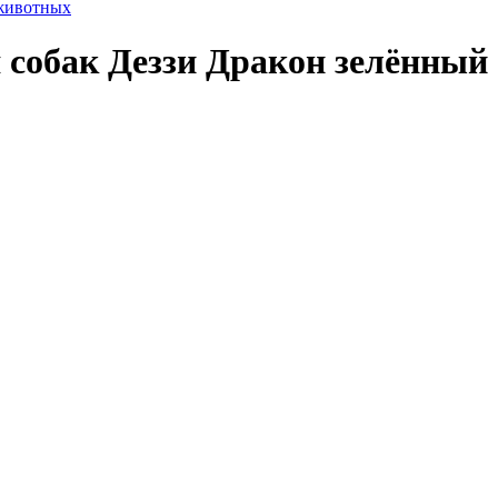
 животных
 собак Деззи Дракон зелённый