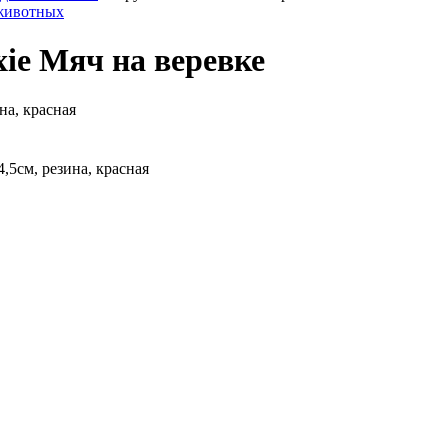
 животных
ie Мяч на веревке
на, красная
,5см, резина, красная