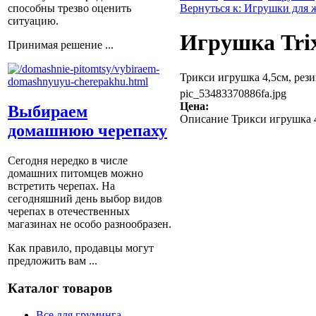
Вернуться к: Игрушки для
способны трезво оценить
ситуацию.
Игрушка Trix
Принимая решение ...
Трикси игрушка 4,5см, рези
pic_53483370886fa.jpg
Цена:
Выбираем
Описание
Трикси игрушка 4
домашнюю черепаху
Сегодня нередко в числе
домашних питомцев можно
встретить черепах. На
сегодняшний день выбор видов
черепах в отечественных
магазинах не особо разнообразен.
Как правило, продавцы могут
предложить вам ...
Каталог товаров
Все для груминга