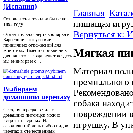
(Испания)
Главная
Катал
Основан этот зоопарк был еще в
пищащая игру
1892 году.
Вернуться к: 
Отличительная черта зоопарка в
Барселоне – отсутствие
привычных ограждений для
Мягкая пи
животных. Вместо привычных
для нашего взгляда решеток здесь
мы видим рвы с ...
Материал поли
премиального к
Выбираем
Рекомендовано
домашнюю черепаху
собака находи
Сегодня нередко в числе
повреждении в
домашних питомцев можно
встретить черепах. На
игрушку. В упа
сегодняшний день выбор видов
черепах в отечественных