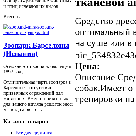
тканевой а
зоопарка - разведение животных
и птиц исчезающих видов.
Всего на ...
Средство дрес
оптимальный в
на суше или в 
Зоопарк Барселоны
(Испания)
pic_534832e43
Цена:
Основан этот зоопарк был еще в
1892 году.
Описание
Сред
Отличительная черта зоопарка в
собак.Имеет о
Барселоне – отсутствие
привычных ограждений для
тренировки на 
животных. Вместо привычных
для нашего взгляда решеток здесь
мы видим рвы с ...
Каталог товаров
Все для груминга