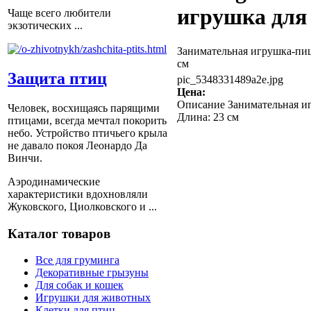
игрушка для
Чаще всего любители
экзотических ...
Занимательная игрушка-пищ
см
Защита птиц
pic_5348331489a2e.jpg
Цена:
Описание
Занимательная иг
Человек, восхищаясь парящими
Длина: 23 см
птицами, всегда мечтал покорить
небо. Устройство птичьего крыла
не давало покоя Леонардо Да
Винчи.
Аэродинамические
характеристики вдохновляли
Жуковского, Циолковского и ...
Каталог товаров
Все для груминга
Декоративные грызуны
Для собак и кошек
Игрушки для животных
Клетки для птиц