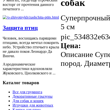
собак
У многих, тогда еще отроческий
восторг от прочтения данного
печатного ...
Суперпрочный 
5 см
Защита птиц
pic_534832e63
Человек, восхищаясь парящими
птицами, всегда мечтал покорить
Цена:
небо. Устройство птичьего крыла
не давало покоя Леонардо Да
Описание
Супе
Винчи.
пород. Диамет
Аэродинамические
характеристики вдохновляли
Жуковского, Циолковского и ...
Каталог товаров
Все для груминга
Декоративные грызуны
Для собак и кошек
Игрушки для животных
Клетки для птиц