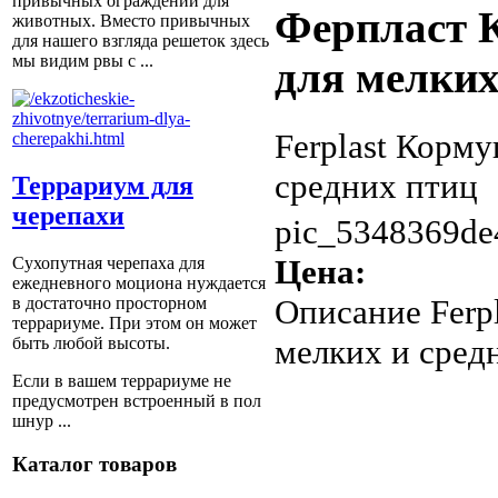
привычных ограждений для
Ферпласт 
животных. Вместо привычных
для нашего взгляда решеток здесь
мы видим рвы с ...
для мелких
Ferplast Корму
средних птиц
Террариум для
черепахи
pic_5348369de
Цена:
Сухопутная черепаха для
ежедневного моциона нуждается
Описание
Ferp
в достаточно просторном
террариуме. При этом он может
мелких и сред
быть любой высоты.
Если в вашем террариуме не
предусмотрен встроенный в пол
шнур ...
Каталог товаров