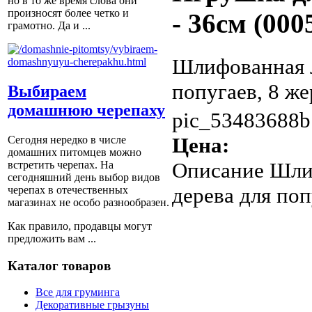
но в то же время слова они
произносят более четко и
- 36см (000
грамотно. Да и ...
Шлифованная л
попугаев, 8 же
Выбираем
домашнюю черепаху
pic_53483688b
Цена:
Сегодня нередко в числе
домашних питомцев можно
Описание
Шлиф
встретить черепах. На
сегодняшний день выбор видов
дерева для поп
черепах в отечественных
магазинах не особо разнообразен.
Как правило, продавцы могут
предложить вам ...
Каталог товаров
Все для груминга
Декоративные грызуны