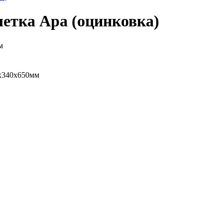
етка Ара (оцинковка)
м
0х340х650мм