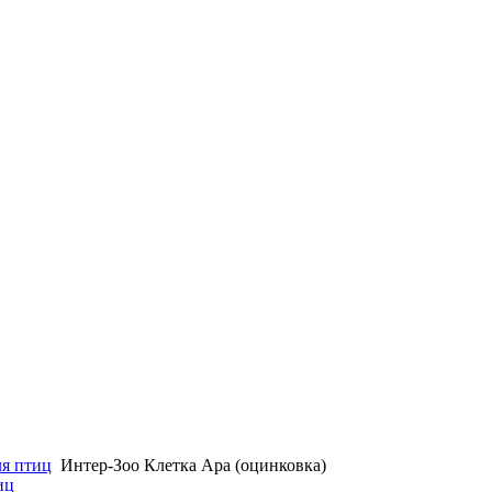
ля птиц
Интер-Зоо Клетка Ара (оцинковка)
иц