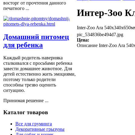
восторг от прочтения данного
печатного ...
Интер-Зоо Кл
Inter-Zoo Ara 540х340х650м
pic_534836be494d7.jpg
Домашний питомец
Цена:
для ребенка
Описание
Inter-Zoo Ara 54
Каждый родитель наверняка
сталкивался с просьбами ребенка
завести домашнее животное. Для
детей естественно жить эмоциями,
поэтому только родители
способны трезво оценить
ситуацию.
Принимая решение ...
Каталог товаров
Все для груминга
Декоративные грызуны
Для собак и кошек