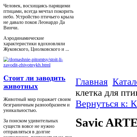
Человек, восхищаясь парящими
птицами, всегда мечтал покорить
небо. Устройство птичьего крыла
не давало покоя Леонардо Да
Винчи.
Аэродинамические
характеристики вдохновляли
Жуковского, Циолковского и ...
Стоит ли заводить
Главная
Катал
животных
клетка для пти
Животный мир поражает своим
Вернуться к: К
безграничным разнообразием и
уникальностью.
Savic ARTE
За поиском удивительных
существ вовсе не нужно
отправляться в долгие