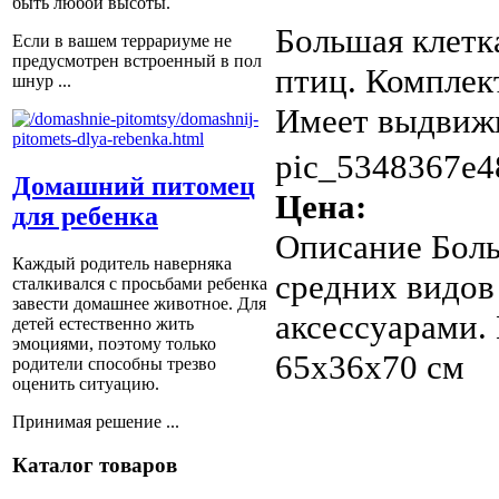
быть любой высоты.
Большая клетк
Если в вашем террариуме не
предусмотрен встроенный в пол
птиц. Комплек
шнур ...
Имеет выдвижн
pic_5348367e4
Домашний питомец
Цена:
для ребенка
Описание
Боль
Каждый родитель наверняка
средних видов
сталкивался с просьбами ребенка
завести домашнее животное. Для
аксессуарами.
детей естественно жить
эмоциями, поэтому только
65х36х70 см
родители способны трезво
оценить ситуацию.
Принимая решение ...
Каталог товаров