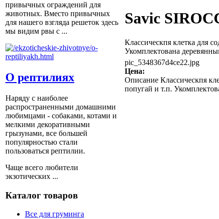
привычных ограждений для
животных. Вместо привычных
Savic SIROCC
для нашего взгляда решеток здесь
мы видим рвы с ...
Классическпя клетка для со
Укомплектована деревянны
pic_5348367d4ce22.jpg
Цена:
О рептилиях
Описание
Классическпя кле
попугай и т.п. Укомплекто
Наряду с наиболее
распространенными домашними
любимцами - собаками, котами и
мелкими декоративными
грызунами, все большей
популярностью стали
пользоваться рептилии.
Чаще всего любители
экзотических ...
Каталог товаров
Все для груминга