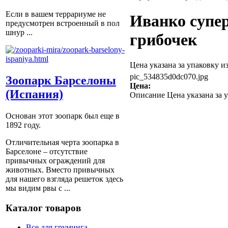
Если в вашем террариуме не
Иванко супе
предусмотрен встроенный в пол
шнур ...
грибочек
Цена указана за упаковку и
pic_534835d0dc070.jpg
Зоопарк Барселоны
Цена:
(Испания)
Описание
Цена указана за 
Основан этот зоопарк был еще в
1892 году.
Отличительная черта зоопарка в
Барселоне – отсутствие
привычных ограждений для
животных. Вместо привычных
для нашего взгляда решеток здесь
мы видим рвы с ...
Каталог товаров
Все для груминга