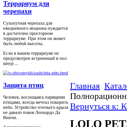
Террариум для
черепахи
Сухопутная черепаха для
ежедневного моциона нуждается
в достаточно просторном
террариуме. При этом он может
быть любой высоты.
Если в вашем террариуме не
предусмотрен встроенный в пол
шнур ...
Главная
Катал
Защита птиц
Полнорационн
Человек, восхищаясь парящими
птицами, всегда мечтал покорить
Вернуться к: 
небо. Устройство птичьего крыла
не давало покоя Леонардо Да
Винчи.
LOLO PETS