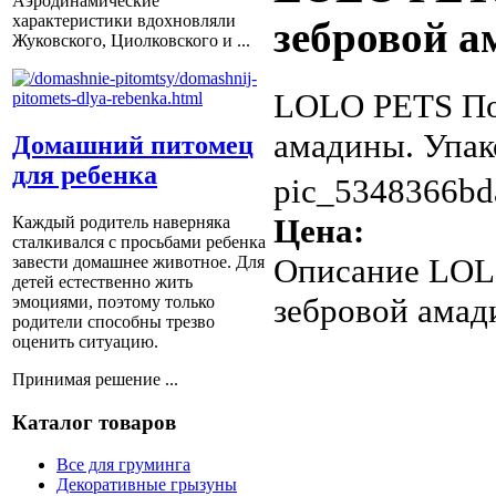
Аэродинамические
характеристики вдохновляли
зебровой 
Жуковского, Циолковского и ...
LOLO PETS По
амадины. Упако
Домашний питомец
для ребенка
pic_5348366bd
Цена:
Каждый родитель наверняка
сталкивался с просьбами ребенка
Описание
LOLO
завести домашнее животное. Для
детей естественно жить
зебровой амади
эмоциями, поэтому только
родители способны трезво
оценить ситуацию.
Принимая решение ...
Каталог товаров
Все для груминга
Декоративные грызуны