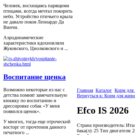
Человек, восхищаясь парящими
птицами, всегда мечтал покорить
небо. Устройство птичьего крыла
не давало покоя Леонардо Да
Винчи.
Аэродинамические
характеристики вдохновляли
Жуковского, Циолковского и ...
Воспитание щенка
Возможно некоторые из нас с
Главная
Каталог
Корм для
детства помнят замечательную
Вернуться к: Корм для жив
книжку по воспитанию и
дрессировке собак «У меня
Efco IS 2026
появился щенок».
У многих, тогда еще отроческий
Страна производитель: Итал
восторг от прочтения данного
бака(л): 25 Тип двигателя: 
печатного ...