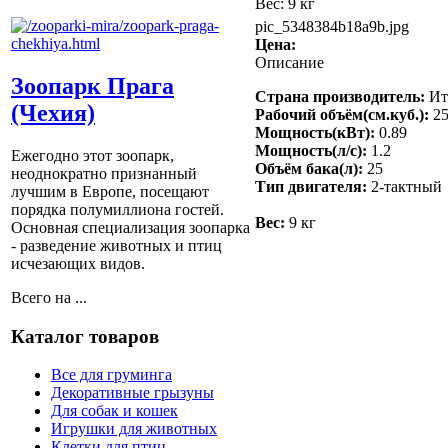
Вес: 9 кг
pic_5348384b18a9b.jpg
Цена:
Описание
Зоопарк Прага
Страна производитель:
Ит
(Чехия)
Рабочий объём(см.куб.):
25
Мощность(кВт):
0.89
Мощность(л/с):
1.2
Ежегодно этот зоопарк,
Объём бака(л):
25
неоднократно признанный
Тип двигателя:
2-тактный
лучшим в Европе, посещают
порядка полумиллиона гостей.
Вес:
9 кг
Основная специализация зоопарка
- разведение животных и птиц
исчезающих видов.
Всего на ...
Каталог товаров
Все для груминга
Декоративные грызуны
Для собак и кошек
Игрушки для животных
Клетки для птиц