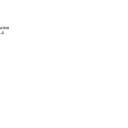
алия
.4