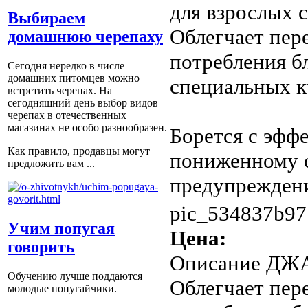
для взрослых 
Выбираем
Облегчает пер
домашнюю черепаху
потребления б
Сегодня нередко в числе
домашних питомцев можно
специальных к
встретить черепах. На
сегодняшний день выбор видов
черепах в отечественных
магазинах не особо разнообразен.
Борется с эфф
Как правило, продавцы могут
пониженному 
предложить вам ...
предупреждения
pic_534837b97
Учим попугая
Цена:
говорить
Описание
ДЖАЙ
Обучению лучше поддаются
Облегчает пер
молодые попугайчики.