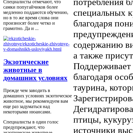
потребления б
Специалисты отмечают, что
самки попугайчиков более
специальных к
медленно поддаются обучению,
но в то же время слова они
благодаря пон
произносят более четко и
грамотно. Да и ...
предупреждени
содержанию вит
а также прису
Экзотические
Поддерживает
животные в
благодаря осо
домашних условиях
таурина, кото
Прежде чем заводить в
Зарегистриров
домашних условиях экзотическое
животное, мы рекомендуем вам
Дегидратирова
еще раз задуматься над
некоторыми нюансами.
птицы, кукуру
Специалисты в один голос
предупреждают, что
источники выс
экзотические животные ...