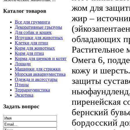
жом для защит
Каталог товаров
жир – источни
Все для груминга
(эйкозапентаен
Декоративные грызуны
Для собак и кошек
обладающих п
Игрушки для животных
Клетки для птиц
Растительное 
Корм для животных
Корм для птиц
Омега 6, подд
Корма для щенков и котят
Лошади
кожу и шерсть
Машинки для стрижки
Морская аквариумистика
защиты сустав
Одежда и аксессуары
Птицы
ньюфаундленд, 
Террариумистика
Экзотика
пиренейская с
Задать вопрос
бернский був
бордосский до