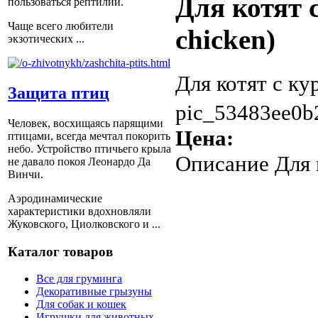
Для котят с
пользоваться рептилии.
Чаще всего любители
chicken)
экзотических ...
Для котят с кур
Защита птиц
pic_53483ee0b
Человек, восхищаясь парящими
Цена:
птицами, всегда мечтал покорить
небо. Устройство птичьего крыла
Описание
Для к
не давало покоя Леонардо Да
Винчи.
Аэродинамические
характеристики вдохновляли
Жуковского, Циолковского и ...
Каталог товаров
Все для груминга
Декоративные грызуны
Для собак и кошек
Игрушки для животных